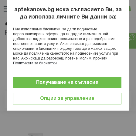
Прескачане
Търсене
Люб
Ко
към
aptekanove.bg иска съгласието Ви, за
съдържанието
Вход
да използва личните Ви данни за:
PETIT CHENE
Начало
Марки
Ние използваме бисквитки, за да ти поднасяме
PETIT CHENE
персонализирани оферти, да ти дадем възможно най-
доброто и гладко шопинг преживяване и да подобряваме
постоянно нашите услуги. Ако не искаш да приемеш
опционалните бисквитки по-долу, това ще е жалко, защото
може да повлияе на качеството на поднесените услуги при
нас. Ако искаш да разбереш повече, молим, прочети
Политиката за бисквитки
.
Получаване на съгласие
Опции за управление
Позиция