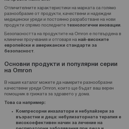
Отличителните характеристики на марката са голямо
разнообразие от продукти, качествени и надеждни
медицински уреди и постоянно разработване на нови
продукти спрямо последните
технологични иновации
.
Безопасността на продуктите на Omron е потвърдена в
клинични проучвания и отговаря на
най-високите
европейски и американски стандарти за
безопасност
.
Основни продукти и популярни серии
на Omron
В нашия каталог можете да намерите разнообразни
качествени уреди Omron, които ще бъдат ваш верен
помощник в грижата за здравето у дома.
Това са например:
Компресорни
инхалатори и небулайзери за
възрастни и деца:
небулизаторната терапия е
високоефективен начин за лечение на
респираторни заболявания при деца и