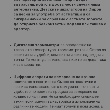
възрастни, който в доста чести случаи няма
алтернатива. Детските инхалатори на Омрон
са лесни за употреба от астматици и са
сигурен начин за справяне с астмата. Можете
да откриете безконтактни модели или такива с
адаптер.
Дигитални
термометри
: за определяне на
телесната температура, термометрите на Omron са
ефективни и удобни, компактни и леки, надеждни и
точни. Те могат да се използват както за деца, така
и за възрастни.
Цифрови апарати за измерване на кръвно
налягане:
апаратите на Омрон са практични и
лесни за използване, като осигуряват точност и
удобство по време на процеса за измерване на
кръвното налягане. Не са необходими специални
технически умения за настройка и използване на
различните модели. Те имат големи и ясни икони, а