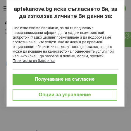
Прескачане
Търсене
Люб
Ко
към
aptekanove.bg иска съгласието Ви, за
съдържанието
Вход
да използва личните Ви данни за:
Omron
Начало
Марки
Ние използваме бисквитки, за да ти поднасяме
Omron
персонализирани оферти, да ти дадем възможно най-
доброто и гладко шопинг преживяване и да подобряваме
постоянно нашите услуги. Ако не искаш да приемеш
опционалните бисквитки по-долу, това ще е жалко, защото
може да повлияе на качеството на поднесените услуги при
нас. Ако искаш да разбереш повече, молим, прочети
Политиката за бисквитки
.
Получаване на съгласие
Опции за управление
Позиция