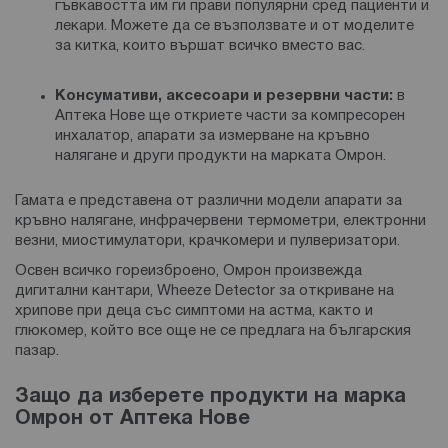
гъвкавостта им ги прави популярни сред пациенти и
лекари. Можете да се възползвате и от моделите
за китка, които вършат всичко вместо вас.
Консумативи, аксесоари и резервни части:
в
Аптека Нове ще откриете части за компресорен
инхалатор, апарати за измерване на кръвно
налягане и други продукти на марката Омрон.
Гамата е представена от различни модели
апарати за
кръвно налягане
, инфрачервени термометри, електронни
везни, миостимулатори, крачкомери и пулверизатори.
Освен всичко гореизброено, Омрон произвежда
дигитални кантари, Wheeze Detector за откриване на
хрипове при деца със симптоми на астма, както и
глюкомер, който все още не се предлага на българския
пазар.
Защо да изберете продукти на марка
Омрон от Аптека Нове