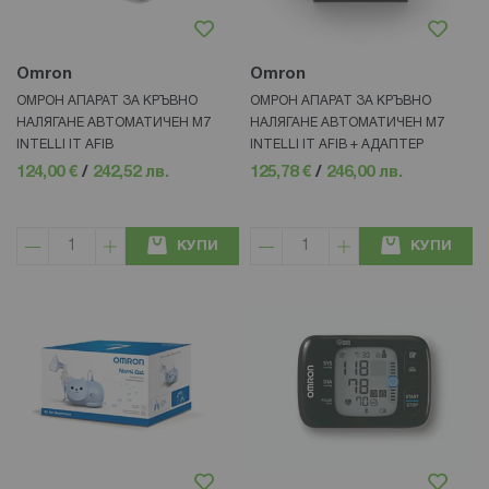
Omron
Omron
ОМРОН АПАРАТ ЗА КРЪВНО
ОМРОН АПАРАТ ЗА КРЪВНО
НАЛЯГАНЕ АВТОМАТИЧЕН М7
НАЛЯГАНЕ АВТОМАТИЧЕН М7
INTELLI IT AFIB
INTELLI IT AFIB + АДАПТЕР
124,00 €
/
242,52 лв.
125,78 €
/
246,00 лв.
КУПИ
КУПИ