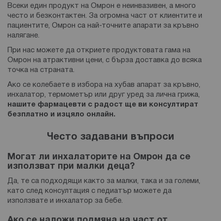
Всеки един продукт на Омрон е неинвазивен, а много
често и безконтактен. За огромна част от клиентите и
пациентите, Омрон са най-точните апарати за кръвно
налягане.
При нас можете да откриете продуктовата гама на
Омрон на атрактивни цени, с бърза доставка до всяка
точка на страната.
Ако се колебаете в избора на хубав апарат за кръвно,
инхалатор, термометър или друг уред за лична грижа,
нашите фармацевти с радост ще ви консултират
безплатно и изцяло онлайн.
Често задавани въпроси
Могат ли инхалаторите на Омрон да се
използват при малки деца?
Да, те са подходящи както за малки, така и за големи,
като след консултация с педиатър можете да
използвате и инхалатор за бебе.
Ако се наложи подмяна на част от