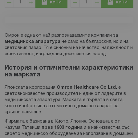
КУПИ
КУПИ
Омрон е една от най разпознаваемите компании за
медицинска апаратура
не само на българския, но и на
световния пазар. Тя е синоним на качество, надеждност и
ефективност, изграждани десетилетия наред.
История и отличителни характеристики
на марката
Японската корпорация
Omron Healthcare Co Ltd.
е
световноизвестен производител и един от лидерите в
медицинската апаратура. Марката е първата в света,
която изобретява автоматичен домашен апарат за
кръвно налягане.
Фирмата е базирана в Киото, Япония. Основана е от
Казума Татеиши
през 1933 година
и е най-известна със
своето медицинско оборудване за използване в домашни