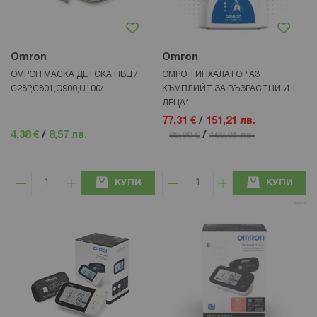
Omron
Omron
ОМРОН МАСКА ДЕТСКА ПВЦ /
ОМРОН ИНХАЛАТОР А3
С28Р,С801,С900,U100/
КЪМПЛИЙТ ЗА ВЪЗРАСТНИ И
ДЕЦА*
77,31 €
/
151,21 лв.
4,38 €
/
8,57 лв.
/
85,90 €
168,01 лв.
КУПИ
КУПИ