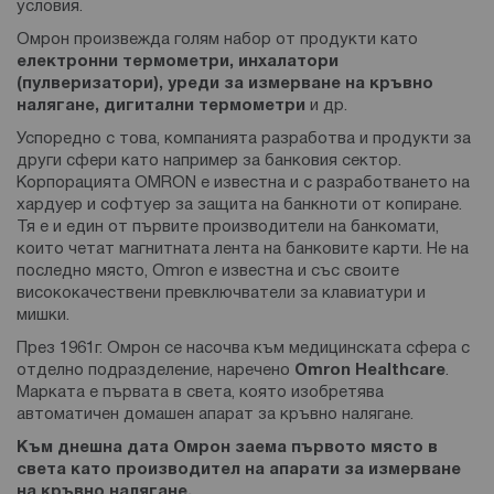
условия.
Омрон произвежда голям набор от продукти като
електронни термометри, инхалатори
(пулверизатори), уреди за измерване на кръвно
налягане, дигитални термометри
и др.
Успоредно с това, компанията разработва и продукти за
други сфери като например за банковия сектор.
Корпорацията OMRON е известна и с разработването на
хардуер и софтуер за защита на банкноти от копиране.
Тя е и един от първите производители на банкомати,
които четат магнитната лента на банковите карти. Не на
последно място, Omron е известна и със своите
висококачествени превключватели за клавиатури и
мишки.
През 1961г. Омрон се насочва към медицинската сфера с
отделно подразделение, наречено
Omron Healthcare
.
Марката е първата в света, която изобретява
автоматичен домашен апарат за кръвно налягане.
Към днешна дата Омрон
заема първото място в
света като производител на апарати за измерване
на кръвно налягане.